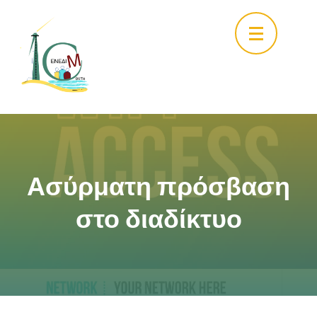
Skip
to
content
(Press
Enter)
Ασύρματη πρόσβαση
στο διαδίκτυο