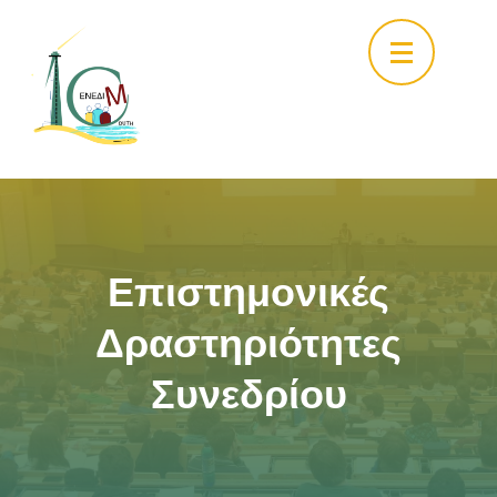
Skip
to
content
(Press
Enter)
Επιστημονικές
Δραστηριότητες
Συνεδρίου